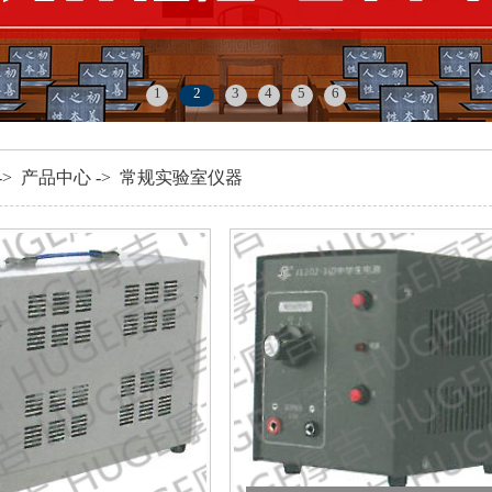
1
2
3
4
5
6
->
产品中心
->
常规实验室仪器