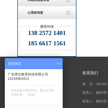
心理咨询室
138 2572 1401
185 6617 1561
请您留言
快捷导航
联系我们
广东厚吉教育科技有限公司
13249983413
网站首页
关于厚吉
电 话：400-883-
新品展示
产品中心
联系人：赖经理/132
工程案例
客户见证
联系人：赖经理/185
企业风采
厚吉动态